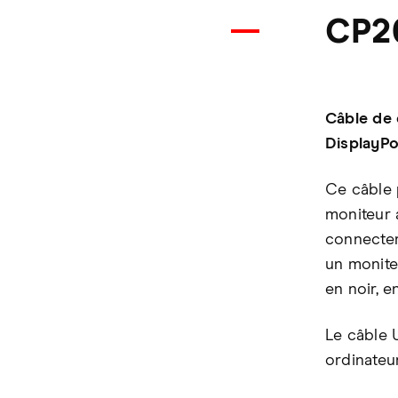
CP2
Câble de 
DisplayPo
Ce câble 
moniteur 
connecter
un monite
en noir, e
Le câble 
ordinateu