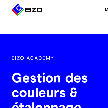
M
EIZO ACADEMY
Gestion des
couleurs &