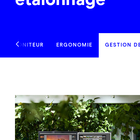
étalonnage
 DU MONITEUR
ERGONOMIE
GESTION D