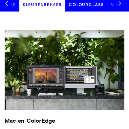
NOMIE
KLEURENBEHEER
COLOURCLASS
VIDEO
Mac en ColorEdge