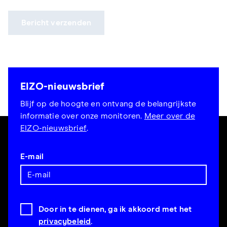
Bericht verzenden
EIZO-nieuwsbrief
Blijf op de hoogte en ontvang de belangrijkste
informatie over onze monitoren.
Meer over de
EIZO-nieuwsbrief
.
E-mail
Door in te dienen, ga ik akkoord met het
privacybeleid
.