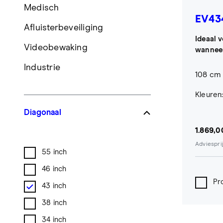
Medisch
EV43
Afluisterbeveiliging
Ideaal 
Videobewaking
wanneer
Industrie
108 cm 
Kleuren
Diagonaal
1.869,0
Adviesprij
55 inch
46 inch
Pr
43 inch
38 inch
34 inch