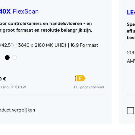
40X
FlexScan
LE
voor controlekamers en handelsvloeren - en
Spe
 groot formaat en resolutie belangrijk zijn.
afl
bes
(42,5")
3840 x 2160 (4K UHD)
16:9 Formaat
108
:
AMV
0 €
s incl. 21% BTW.
EU-gegevensblad
oduct vergelijken