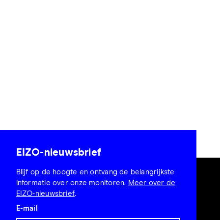
EIZO-nieuwsbrief
Blijf op de hoogte en ontvang de belangrijkste
informatie over onze monitoren.
Meer over de
EIZO-nieuwsbrief
.
E-mail