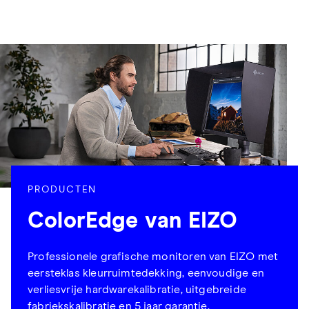
PRODUCTEN
ColorEdge van EIZO
Professionele grafische monitoren van EIZO met
eersteklas kleurruimtedekking, eenvoudige en
verliesvrije hardwarekalibratie, uitgebreide
fabriekskalibratie en 5 jaar garantie.