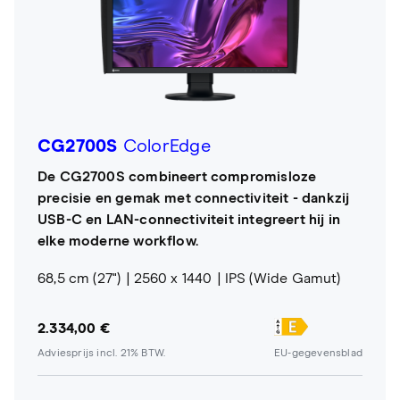
CG2700S
ColorEdge
De CG2700S combineert compromisloze
precisie en gemak met connectiviteit - dankzij
USB-C en LAN-connectiviteit integreert hij in
elke moderne workflow.
68,5 cm (27")
2560 x 1440
IPS (Wide Gamut)
2.334,00 €
Adviesprijs incl. 21% BTW.
EU-gegevensblad