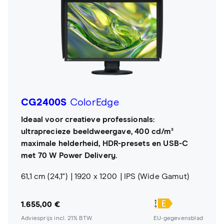
CG2400S
ColorEdge
Ideaal voor creatieve professionals:
ultraprecieze beeldweergave, 400 cd/m²
maximale helderheid, HDR-presets en USB-C
met 70 W Power Delivery.
61,1 cm (24,1")
1920 x 1200
IPS (Wide Gamut)
1.655,00 €
Adviesprijs incl. 21% BTW.
EU-gegevensblad