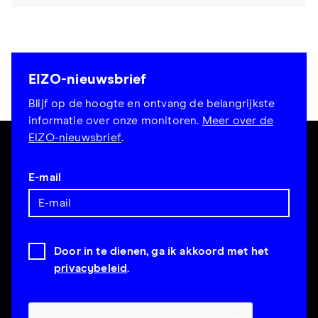
EIZO-nieuwsbrief
Blijf op de hoogte en ontvang de belangrijkste
informatie over onze monitoren.
Meer over de
EIZO-nieuwsbrief
.
E-mail
Door in te dienen, ga ik akkoord met het
privacybeleid
.