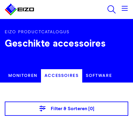
EIZO PRODUCTCATALOGUS
Geschikte accessoires
MONITOREN
ACCESSOIRES
SOFTWARE
Filter & Sorteren [
0
]