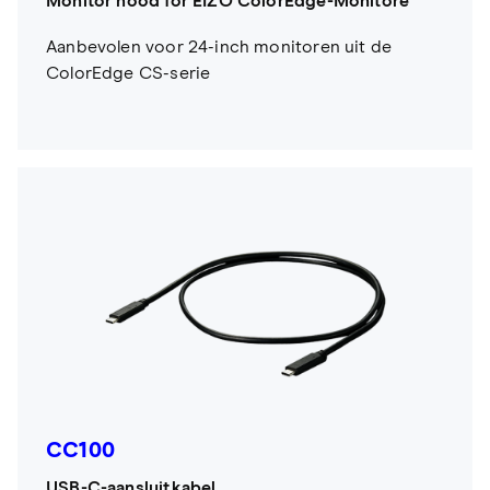
Monitor hood for EIZO ColorEdge-Monitore
Aanbevolen voor 24-inch monitoren uit de
ColorEdge CS-serie
CC100
USB-C-aansluitkabel