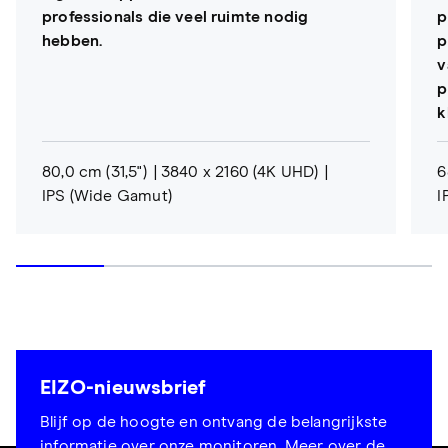
professionals die veel ruimte nodig
p
hebben.
p
v
p
k
80,0 cm (31,5")
3840 x 2160 (4K UHD)
6
IPS (Wide Gamut)
I
EIZO-nieuwsbrief
Blijf op de hoogte en ontvang de belangrijkste
informatie over onze monitoren.
Meer over de