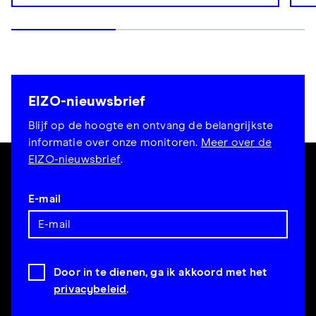
EIZO-nieuwsbrief
Blijf op de hoogte en ontvang de belangrijkste
informatie over onze monitoren.
Meer over de
EIZO-nieuwsbrief
.
E-mail
Door in te dienen, ga ik akkoord met het
privacybeleid
.