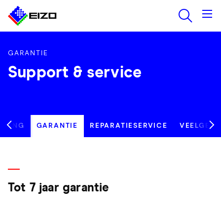
GARANTIE
Support & service
UNING
GARANTIE
REPARATIESERVICE
VEELGEST
Tot 7 jaar garantie