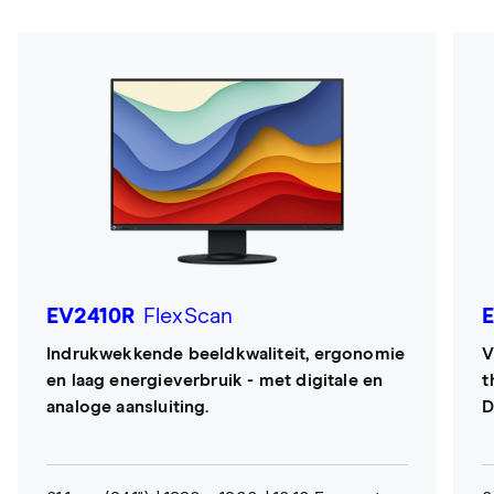
EV2410R
FlexScan
Indrukwekkende beeldkwaliteit, ergonomie
V
en laag energieverbruik - met digitale en
t
analoge aansluiting.
D