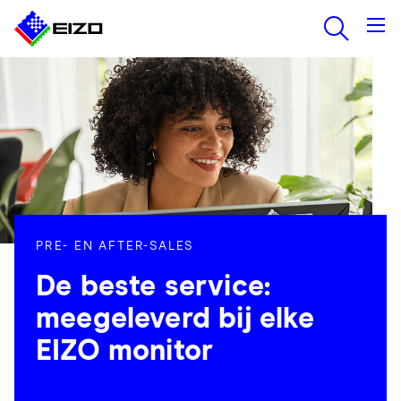
PRE- EN AFTER-SALES
De beste service:
meegeleverd bij elke
EIZO monitor