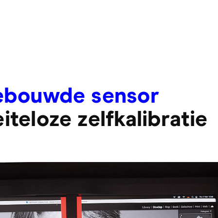
ebouwde sensor
teloze zelfkalibratie