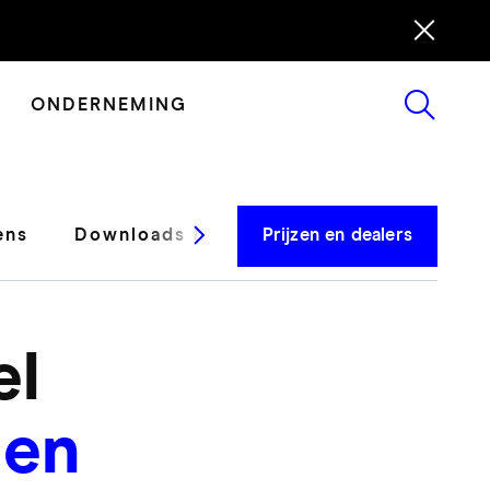
ONDERNEMING
ens
Downloads & ondersteuning
Prijzen en dealers
Testrap
el
 en