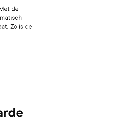
 Met de
omatisch
at. Zo is de
arde