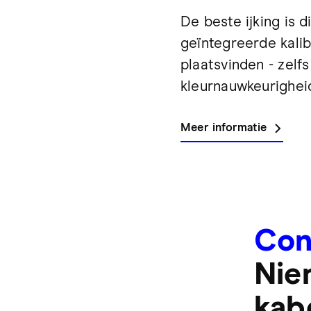
De beste ijking is 
geïntegreerde kalib
plaatsvinden - zelf
kleurnauwkeurigheid
Meer informatie
Con
Nie
kab