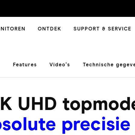
NITOREN
ONTDEK
SUPPORT & SERVICE
s
Features
Video's
Technische gegev
K UHD topmod
solute precisie