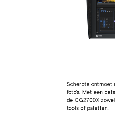
Scherpte ontmoet r
foto's. Met een det
de CG2700X zowel e
tools of paletten.