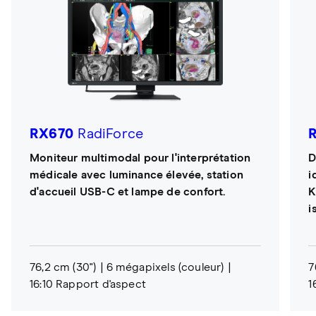
RX670
RadiForce
Moniteur multimodal pour l'interprétation
D
médicale avec luminance élevée, station
i
d'accueil USB-C et lampe de confort.
K
i
76,2 cm (30")
6 mégapixels (couleur)
7
16:10 Rapport d'aspect
1