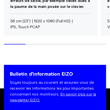
erreurs de saisie, par exemple celles dues à
e
la paume de la main posée sur le clavier.
c
58 cm (23")
1920 x 1080 (Full HD)
5
IPS, Touch PCAP
V
Bulletin d'information EIZO
Soyez toujours au courant et assurez-vous de
recevoir les informations les plus importantes
concernant nos moniteurs.
En savoir plus sur la
newsletter EIZO.