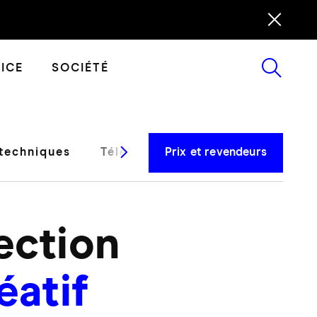
ICE
SOCIÉTÉ
techniques
Téléchargements & Support
Prix et revendeurs
fection
éatif