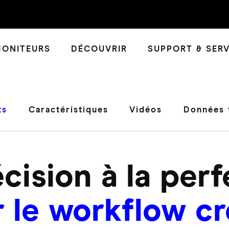
ONITEURS
DÉCOUVRIR
SUPPORT & SERV
ts
Caractéristiques
Vidéos
Données 
cision à la per
 le workflow cr