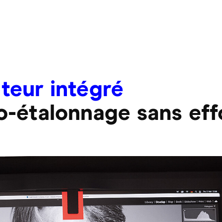
teur intégré
o-étalonnage sans eff