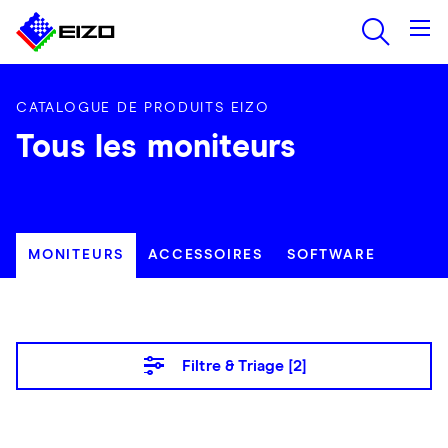
CATALOGUE DE PRODUITS EIZO
Tous les moniteurs
MONITEURS
ACCESSOIRES
SOFTWARE
Filtre & Triage [
2
]