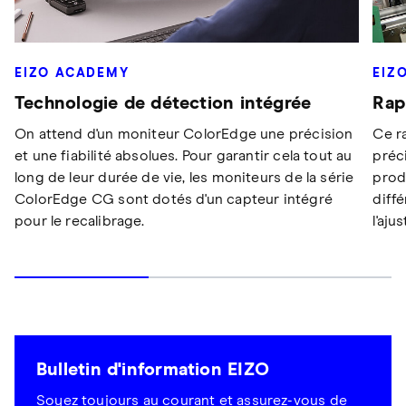
EIZO ACADEMY
EIZ
Technologie de détection intégrée
Rap
On attend d'un moniteur ColorEdge une précision
Ce r
et une fiabilité absolues. Pour garantir cela tout au
préc
long de leur durée de vie, les moniteurs de la série
prod
ColorEdge CG sont dotés d'un capteur intégré
diff
pour le recalibrage.
l'aju
Bulletin d'information EIZO
Soyez toujours au courant et assurez-vous de