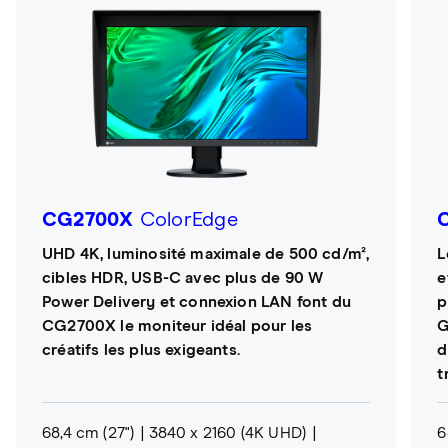
CG2700X
ColorEdge
UHD 4K, luminosité maximale de 500 cd/m²,
L
cibles HDR, USB-C avec plus de 90 W
e
Power Delivery et connexion LAN font du
p
CG2700X le moniteur idéal pour les
G
créatifs les plus exigeants.
d
t
68,4 cm (27")
3840 x 2160 (4K UHD)
6