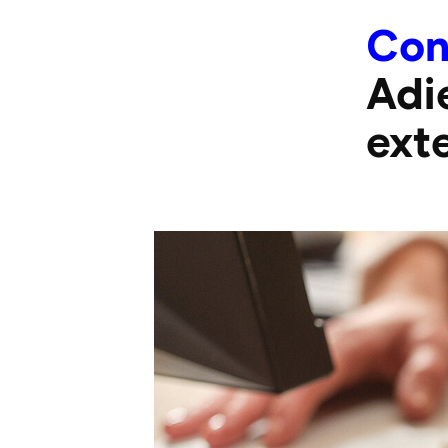
Con
Adi
ext