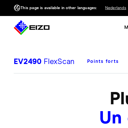
This page is available in other languages:
Nederlands
M
EV2490
FlexScan
Points forts
Pl
Un 