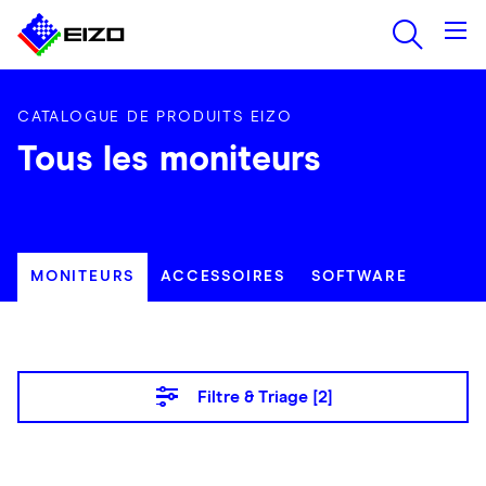
CATALOGUE DE PRODUITS EIZO
Tous les moniteurs
MONITEURS
ACCESSOIRES
SOFTWARE
Filtre & Triage [
2
]