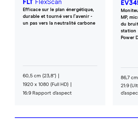
FLT
FlexScan
EV34
Efficace sur le plan énergétique,
Moniteu
durable et tourné vers l'avenir -
MP, mic
un pas vers la neutralité carbone
du brui
station
Power D
60,5 cm (23,8")
86,7 cm 
1920 x 1080 (Full HD)
21:9 (U
16:9 Rapport d'aspect
d'aspec