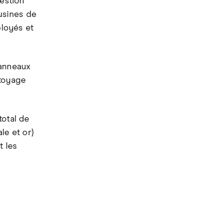
estion
 usines de
ployés et
panneaux
ttoyage
total de
le et or)
t les