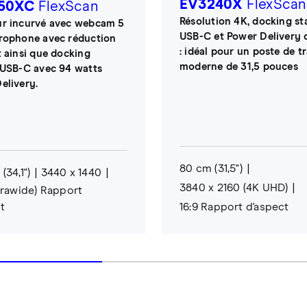
EV3240X
FlexScan
50XC
FlexScan
Résolution 4K, docking st
r incurvé avec webcam 5
USB-C et Power Delivery 
rophone avec réduction
: idéal pour un poste de tr
t ainsi que docking
moderne de 31,5 pouces
 USB-C avec 94 watts
elivery.
80 cm (31,5")
(34,1")
3440 x 1440
3840 x 2160 (4K UHD)
ltrawide) Rapport
t
16:9 Rapport d'aspect