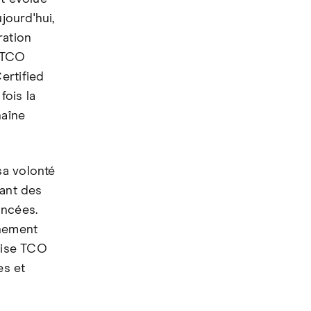
jourd'hui,
ration
n TCO
ertified
fois la
haîne
sa volonté
pant des
ancées.
nnement
ilise TCO
es et