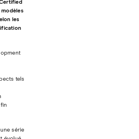
Certified
s modèles
elon les
ification
elopment
pects tels
n
fin
 une série
nt évolué