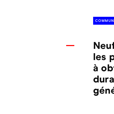
COMMUNI
Neu
les 
à ob
dura
géné