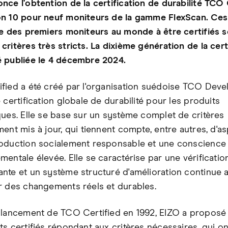
nce l'obtention de la certification de durabilité TCO 
n 10 pour neuf moniteurs de la gamme FlexScan. Ce
ie des premiers moniteurs au monde à être certifiés s
ritères très stricts. La dixième génération de la cert
 publiée le 4 décembre 2024.
fied a été créé par l'organisation suédoise TCO Dev
 certification globale de durabilité pour les produits
ques. Elle se base sur un système complet de critères
ent mis à jour, qui tiennent compte, entre autres, d'as
oduction socialement responsable et une conscience
mentale élevée. Elle se caractérise par une vérificatio
nte et un système structuré d'amélioration continue a
r des changements réels et durables.
 lancement de TCO Certified en 1992, EIZO a proposé
ts certifiés répondant aux critères nécessaires, qui o