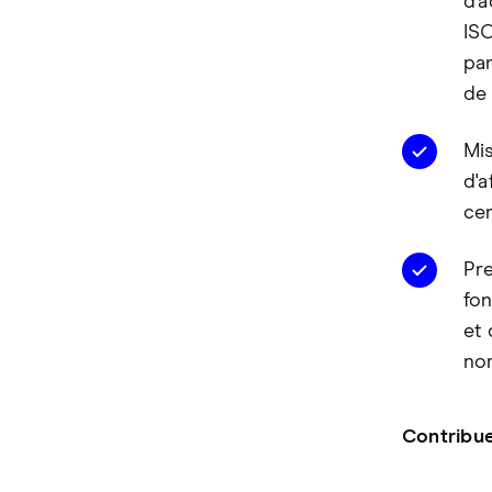
d'a
ISO
pan
de 
Mi
d'a
cer
Pre
fon
et 
no
Contribue