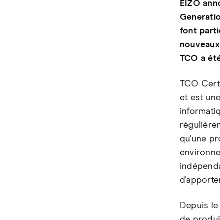
EIZO anno
Generatio
font part
nouveaux c
TCO a été
TCO Certi
et est une
informati
régulièrem
qu'une pr
environne
indépenda
d'apporte
Depuis le
de produi