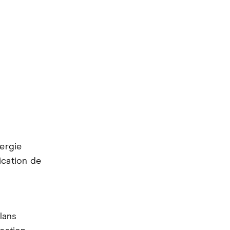
nergie
ication de
lans