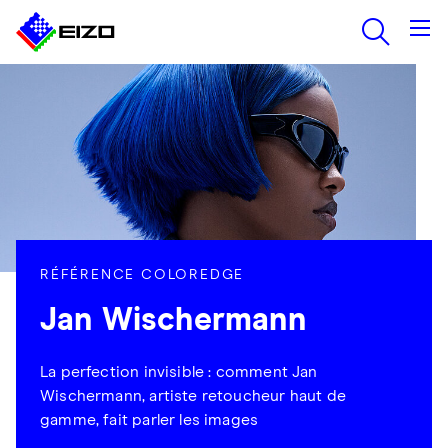
RÉFÉRENCE COLOREDGE
Jan Wischermann
La perfection invisible : comment Jan
Wischermann, artiste retoucheur haut de
gamme, fait parler les images