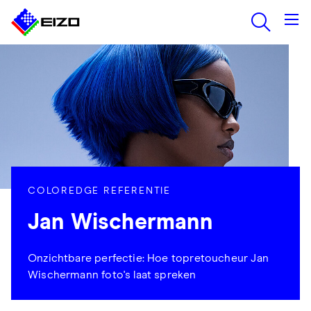
COLOREDGE REFERENTIE
Jan Wischermann
Onzichtbare perfectie: Hoe topretoucheur Jan
Wischermann foto's laat spreken