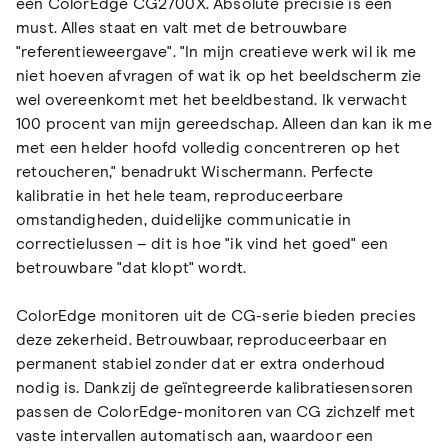
een ColorEdge CG2700X. Absolute precisie is een
must. Alles staat en valt met de betrouwbare
"referentieweergave". "In mijn creatieve werk wil ik me
niet hoeven afvragen of wat ik op het beeldscherm zie
wel overeenkomt met het beeldbestand. Ik verwacht
100 procent van mijn gereedschap. Alleen dan kan ik me
met een helder hoofd volledig concentreren op het
retoucheren," benadrukt Wischermann. Perfecte
kalibratie in het hele team, reproduceerbare
omstandigheden, duidelijke communicatie in
correctielussen – dit is hoe "ik vind het goed" een
betrouwbare "dat klopt" wordt.
ColorEdge monitoren uit de CG-serie bieden precies
deze zekerheid. Betrouwbaar, reproduceerbaar en
permanent stabiel zonder dat er extra onderhoud
nodig is. Dankzij de geïntegreerde kalibratiesensoren
passen de ColorEdge-monitoren van CG zichzelf met
vaste intervallen automatisch aan, waardoor een