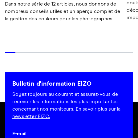
coul
Dans notre série de 12 articles, nous donnons de
déco
nombreux conseils utiles et un aperçu complet de
impo
la gestion des couleurs pour les photographes.
Bulletin d'information EIZO
Soyez toujours au courant et assurez-vous de
recevoir les informations les plus importantes
concernant nos moniteurs.
En savoir plus sur la
newsletter EIZO.
E-mail