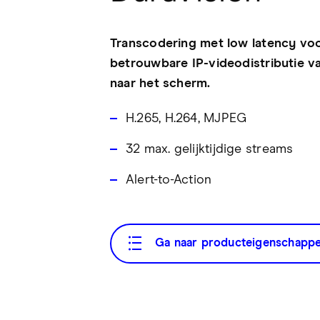
Transcodering met low latency vo
betrouwbare IP-videodistributie v
naar het scherm.
H.265, H.264, MJPEG
32 max. gelijktijdige streams
Alert-to-Action
Ga naar producteigenschapp