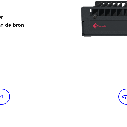
or
an de bron
en