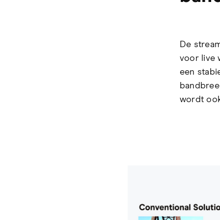
De stream
voor live
een stabi
bandbreed
wordt ook