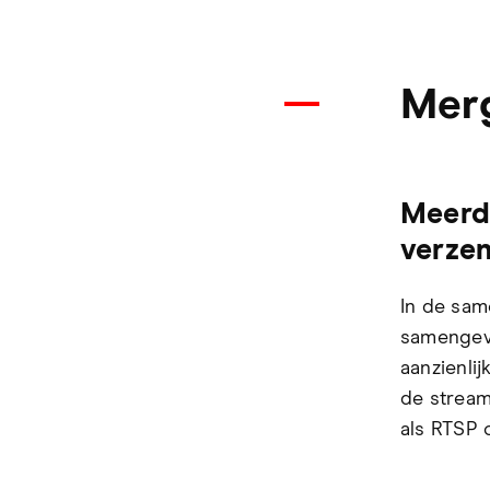
Mer
Meerde
verze
In de sa
samengevo
aanzienlij
de stream
als RTSP 