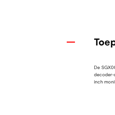
Toep
De SGX003
decoder-o
inch moni