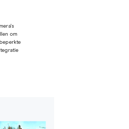
mera's
ollen om
 beperkte
tegratie