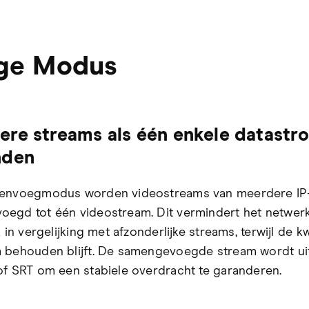
ge Modus
re streams als één enkele datastr
nden
menvoegmodus worden videostreams van meerdere IP
egd tot één videostream. Dit vermindert het netwer
k in vergelijking met afzonderlijke streams, terwijl de kw
 behouden blijft. De samengevoegde stream wordt u
of SRT om een stabiele overdracht te garanderen.