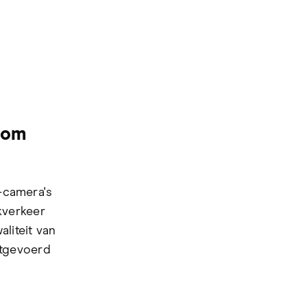
oom
-camera's
kverkeer
aliteit van
itgevoerd