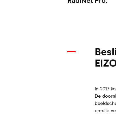
RadiNet Pro.
Besl
EIZ
In 2017 k
De doorsl
beeldsche
on-site v