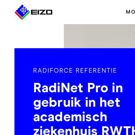
MO
RADIFORCE REFERENTIE
RadiNet Pro in
gebruik in het
academisch
ziekenhuis RWT