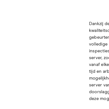
Dankzij d
kwaliteit
gebeurten
volledige
inspectie
server, zo
vanaf elk
tijd en ar
mogelijkh
server va
doorslagg
deze moge