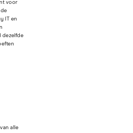
nt voor
nde
y IT en
n
d dezelfde
oeften
van alle