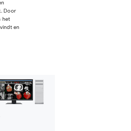
en
k. Door
n het
vindt en