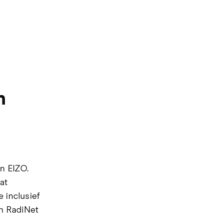
n
n EIZO.
at
 inclusief
n RadiNet