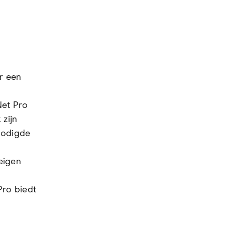
r een
Net Pro
 zijn
enodigde
eigen
Pro biedt