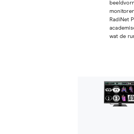
beeldvorm
monitoren
RadiNet P
academisc
wat de ru