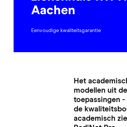
Aachen
Eenvoudige kwaliteitsgarantie
Het academisch
modellen uit d
toepassingen -
de kwaliteitsb
academisch zie