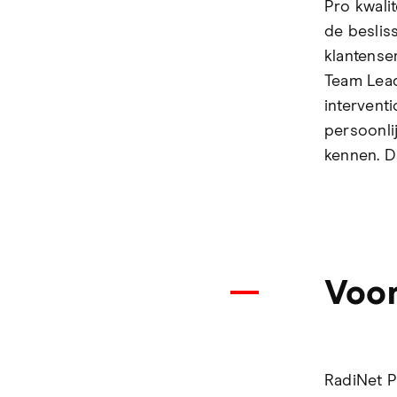
Pro kwali
de besliss
klantense
Team Lead
interventi
persoonli
kennen. Da
Voor
RadiNet P