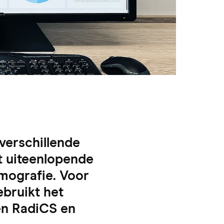
verschillende
t uiteenlopende
mografie. Voor
bruikt het
en RadiCS en