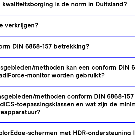
r kwaliteitsborging is de norm in Duitsland?
e verkrijgen?
orm DIN 6868-157 betrekking?
msgebieden/methoden kan een conform DIN 6
adiForce-monitor worden gebruikt?
amsgebieden/methoden conform DIN 6868-157 
adiCS-toepassingsklassen en wat zijn de min
veapparatuur?
olorEdge-schermen met HDR-ondersteuning l