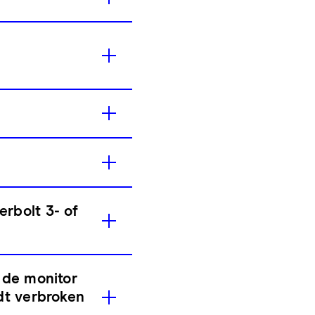
rbolt 3- of
 de monitor
dt verbroken