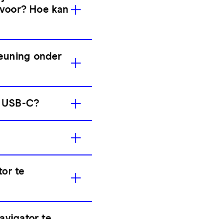
rvoor? Hoe kan
euning onder
a USB-C?
or te
avigator te