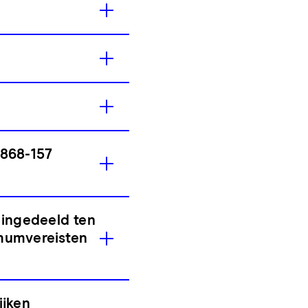
868-157
ingedeeld ten
imumvereisten
ijken