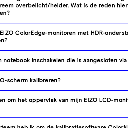
reem overbelicht/helder. Wat is de reden hie
den?
m EIZO ColorEdge-monitoren met HDR-onderst
en?
 notebook inschakelen die is aangesloten vi
ZO-scherm kalibreren?
en om het oppervlak van mijn EIZO LCD-monit
teem heb ik om de kalibratiesoftware ColorN