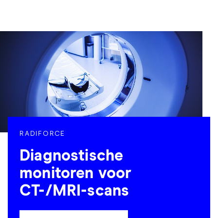
RADIFORCE
Diagnostische
monitoren voor
CT-/MRI-scans