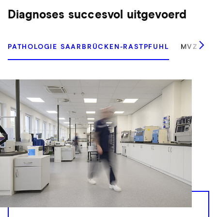
Diagnoses succesvol uitgevoerd
PATHOLOGIE SAARBRÜCKEN-RASTPFUHL
MVZ RAD