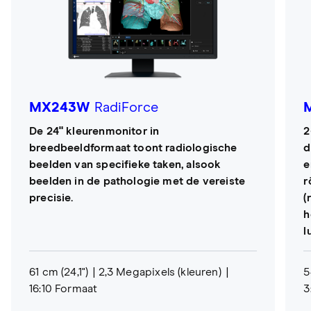
MX243W
RadiForce
De 24" kleurenmonitor in
2
breedbeeldformaat toont radiologische
d
beelden van specifieke taken, alsook
e
beelden in de pathologie met de vereiste
r
precisie.
(
h
l
61 cm (24,1")
2,3 Megapixels (kleuren)
5
16:10 Formaat
3