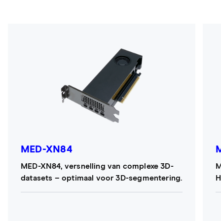
MED-XN84
MED-XN84, versnelling van complexe 3D-
M
datasets – optimaal voor 3D-segmentering.
H