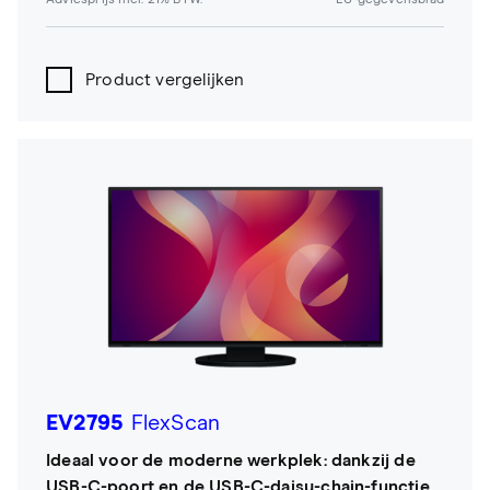
Adviesprijs incl. 21% BTW.
EU-gegevensblad
Product vergelijken
EV2795
FlexScan
Ideaal voor de moderne werkplek: dankzij de
USB-C-poort en de USB-C-daisy-chain-functie