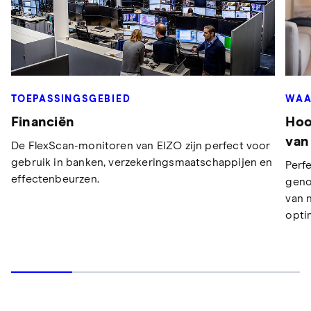
WAA
TOEPASSINGSGEBIED
Hoo
Financiën
van
De FlexScan-monitoren van EIZO zijn perfect voor
gebruik in banken, verzekeringsmaatschappijen en
Perfe
effectenbeurzen.
geno
van 
opti