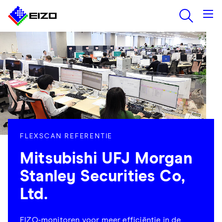
FLEXSCAN REFERENTIE
Mitsubishi UFJ Morgan
Stanley Securities Co,
Ltd.
EIZO-monitoren voor meer efficiëntie in de