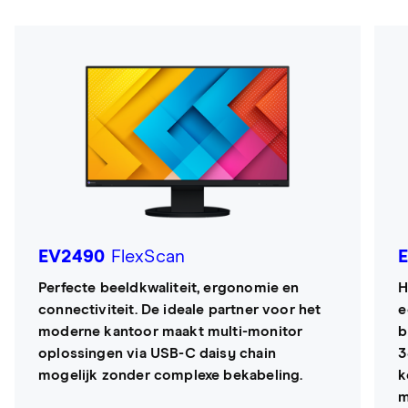
EV2490
FlexScan
Perfecte beeldkwaliteit, ergonomie en
H
connectiviteit. De ideale partner voor het
e
moderne kantoor maakt multi-monitor
b
oplossingen via USB-C daisy chain
3
mogelijk zonder complexe bekabeling.
k
m