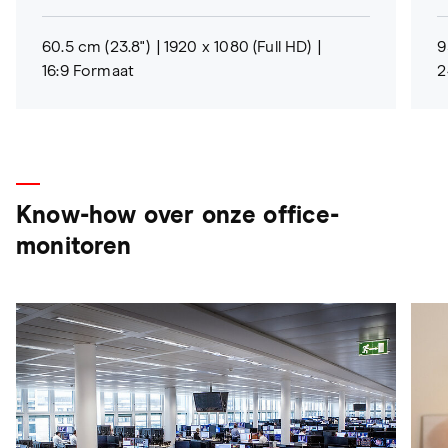
60.5 cm (23.8")
1920 x 1080 (Full HD)
9
16:9 Formaat
2
Know-how over onze office-
monitoren