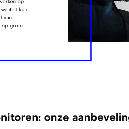
werken op
waliteit kun
d van
l op grote
itoren: onze aanbeveli