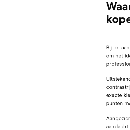
Waar
kope
Bij de aa
om het id
professio
Uitsteke
contrastr
exacte kl
punten me
Aangezien
aandacht