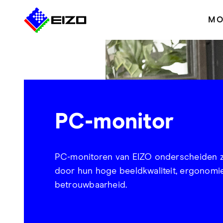
MO
PC-monitor
PC-monitoren van EIZO onderscheiden z
door hun hoge beeldkwaliteit, ergonomi
betrouwbaarheid.