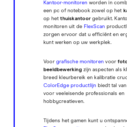
Kantoor-monitoren
worden in combi
een pc of notebook zowel op het
k
op het
thuiskantoor
gebruikt. Kant
monitoren uit de
FlexScan
productl
zorgen ervoor dat u efficiënt en e
kunt werken op uw werkplek.
Voor
grafische monitoren
voor
fot
beeldbewerking
zijn aspecten als k
breed kleurbereik en kalibratie cruc
ColorEdge productlijn
biedt tal va
voor veeleisende professionals en
hobbycreatieven.
Tijdens het gamen kunt u ontspan