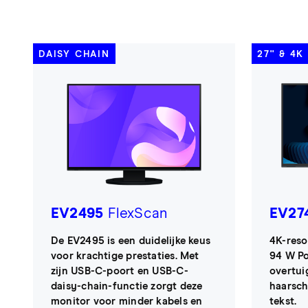
DAISY CHAIN
27'' & 4
EV2495
FlexScan
EV27
De EV2495 is een duidelijke keus
4K-reso
voor krachtige prestaties. Met
94 W Po
zijn USB-C-poort en USB-C-
overtui
daisy-chain-functie zorgt deze
haarsch
monitor voor minder kabels en
tekst.