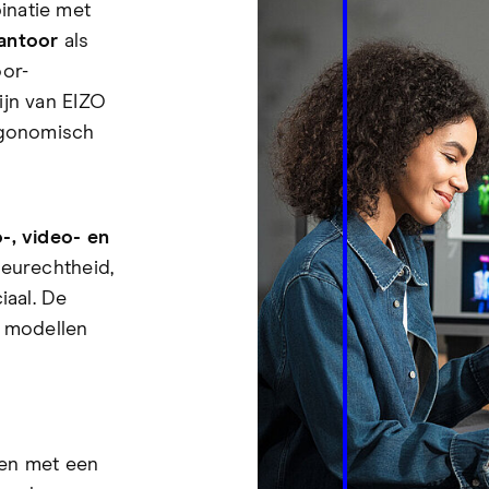
natie met
antoor
als
oor-
ijn van EIZO
rgonomisch
o-, video- en
leurechtheid,
iaal. De
n modellen
nen met een