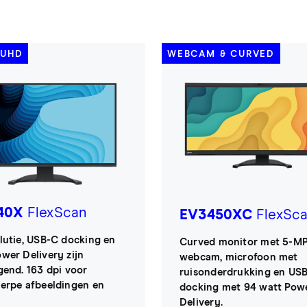
K UHD
WEBCAM & CURVED
40X
FlexScan
EV3450XC
FlexSc
lutie, USB-C docking en
Curved monitor met 5-M
wer Delivery zijn
webcam, microfoon met
gend. 163 dpi voor
ruisonderdrukking en US
erpe afbeeldingen en
docking met 94 watt Pow
Delivery.