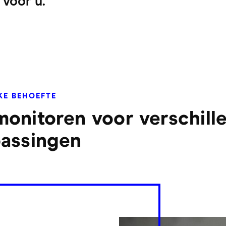
voor u.
KE BEHOEFTE
onitoren voor verschill
assingen