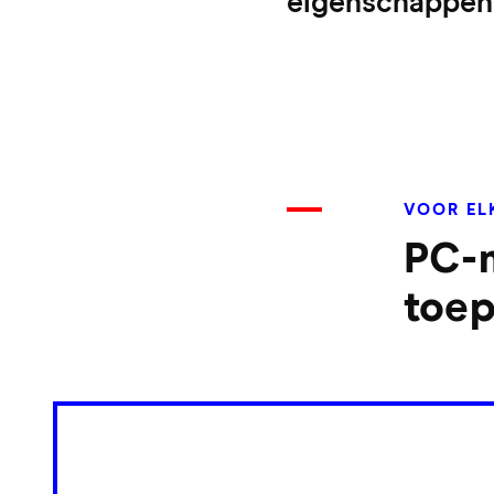
eigenschappen 
VOOR EL
PC-m
toep