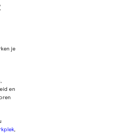
t
ken je
,
eid en
oren
u
rkplek
,