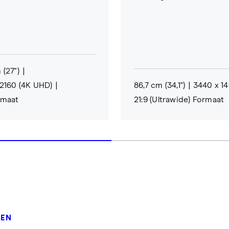
 (27")
2160 (4K UHD)
86,7 cm (34,1")
3440 x 1
rmaat
21:9 (Ultrawide) Formaat
KEN