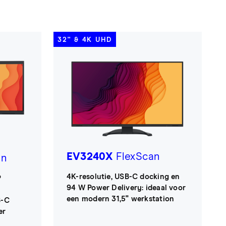
32'' & 4K UHD
C
EV3240X
FlexScan
an
4K-resolutie, USB-C docking en
P
94 W Power Delivery: ideaal voor
een modern 31,5" werkstation
B-C
er