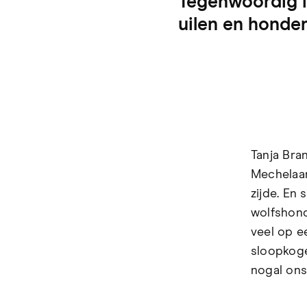
Tegenwoordig is
uilen en honden.
Tanja Bran
Mechelaar.
zijde. En
wolfshond
veel op ee
sloopkoge
nogal onst