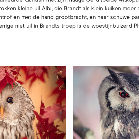
umeurde Gandalf met zijn maatje Gerd (beide witkopui
okken kleine uil Albi, die Brandt als klein kuiken mee
ntrof en met de hand grootbracht, en haar schuwe pa
enige niet-uil in Brandts troep is de woestijnbuizerd P