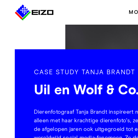
MO
CASE STUDY TANJA BRANDT
Uil en Wolf & Co
Dierenfotograaf Tanja Brandt inspireert n
alleen met haar krachtige dierenfoto's, ze
de afgelopen jaren ook uitgegroeid tot 