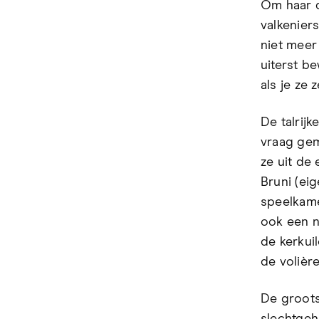
Om haar d
valkeniers
niet meer
uiterst b
als je ze 
De talrij
vraag gem
ze uit de
Bruni (ei
speelkame
ook een n
de kerkui
de volière
De groots