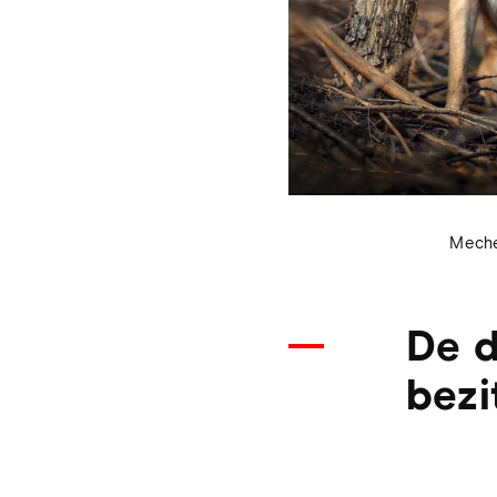
Meche
De d
bezi