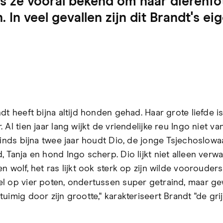
 ze vooral bekend om haar dierenfot
 In veel gevallen zijn dit Brandt's ei
dt heeft bijna altijd honden gehad. Haar grote liefde i
 Al tien jaar lang wijkt de vriendelijke reu Ingo niet va
 sinds bijna twee jaar houdt Dio, de jonge Tsjechoslow
, Tanja en hond Ingo scherp. Dio lijkt niet alleen verw
n wolf, het ras lijkt ook sterk op zijn wilde voorouders
l op vier poten, ondertussen super getraind, maar g
uimig door zijn grootte," karakteriseert Brandt "de grij