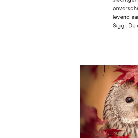
slechtgeh
onverschr
levend aa
Siggi. De 