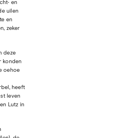
cht- en
de uilen
te en
n, zeker
n deze
r konden
de oehoe
bel, heeft
st leven
en Lutz in
h