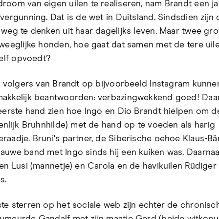
room van eigen uilen te realiseren, nam Brandt een ja
vergunning. Dat is de wet in Duitsland. Sindsdien zijn 
 weg te denken uit haar dagelijks leven. Maar twee gro
eweeglijke honden, hoe gaat dat samen met de tere uile
zelf opvoedt?
ke volgers van Brandt op bijvoorbeeld Instagram kunne
akkelijk beantwoorden: verbazingwekkend goed! Daa
 eerste hand zien hoe Ingo en Dio Brandt hielpen om 
genlijk Bruhnhilde) met de hand op te voeden als harig
raadje. Bruni's partner, de Siberische oehoe Klaus-Bär
auwe band met Ingo sinds hij een kuiken was. Daarnaa
len Lusi (mannetje) en Carola en de havikuilen Rüdiger 
s.
te sterren op het sociale web zijn echter de chronisc