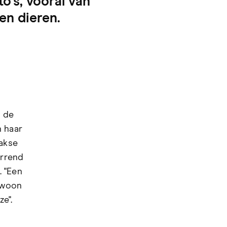
o's, vooral van
gen dieren.
s de
n haar
aakse
arrend
. "Een
ewoon
ze".