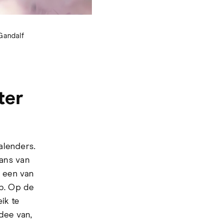
Gandalf
Steenuil Al
ter
alenders.
ans van
s een van
eb. Op de
ik te
dee van,