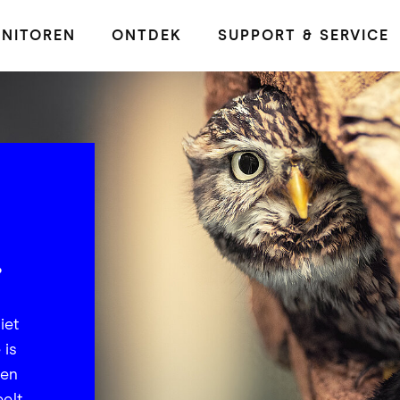
NITOREN
ONTDEK
SUPPORT & SERVICE
.
iet
 is
een