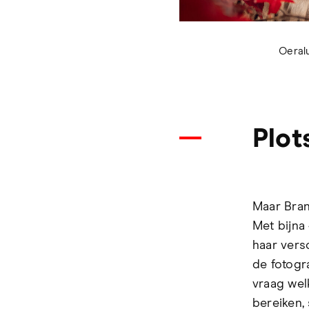
Oeralu
Plot
Maar Brand
Met bijna
haar vers
de fotogr
vraag wel
bereiken,