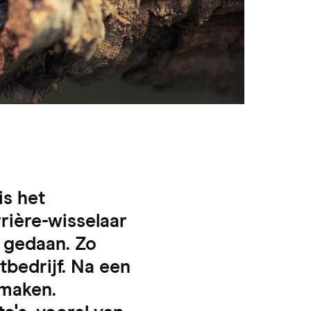
is het
rière-wisselaar
n gedaan. Zo
tbedrijf. Na een
 maken.