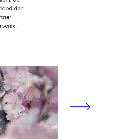
len), de
r dood dan
rtner
hoenix.