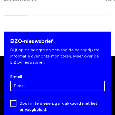
EIZO-nieuwsbrief
Blijf op de hoogte en ontvang de belangrijkste
informatie over onze monitoren.
Meer over de
EIZO-nieuwsbrief
.
E-mail
Door in te dienen, ga ik akkoord met het
privacybeleid
.