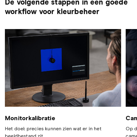
De volgende stappen in een goede
workflow voor kleurbeheer
Cam
Monitorkalibratie
Op d
Het doel: precies kunnen zien wat er in het
came
beeldbestand zit