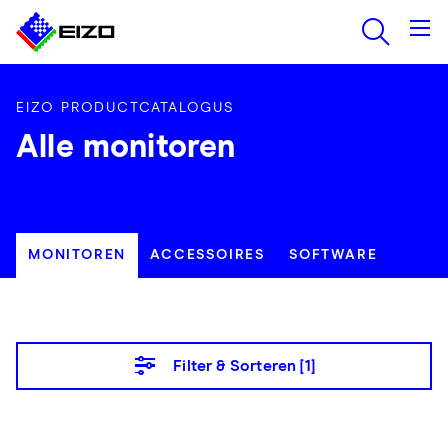
EIZO PRODUCTCATALOGUS
Alle monitoren
MONITOREN
ACCESSOIRES
SOFTWARE
Filter & Sorteren [
1
]