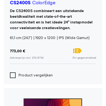
CS2400S
ColorEdge
De CS2400S combineert een uitstekende
beeldkwaliteit met state-of-the-art
connectiviteit en is het ideale 24" instapmodel
voor veeleisende creatievelingen.
61,1 cm (24,1")
1920 x 1200
IPS (Wide Gamut)
773,00 €
Adviesprijs incl. 21% BTW.
EU-gegevensblad
Product vergelijken