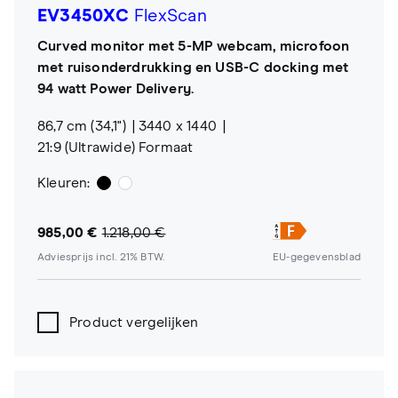
EV3450XC
FlexScan
Curved monitor met 5-MP webcam, microfoon
met ruisonderdrukking en USB-C docking met
94 watt Power Delivery.
86,7 cm (34,1")
3440 x 1440
21:9 (Ultrawide) Formaat
Kleuren:
985,00 €
1.218,00 €
Adviesprijs incl. 21% BTW.
EU-gegevensblad
Product vergelijken