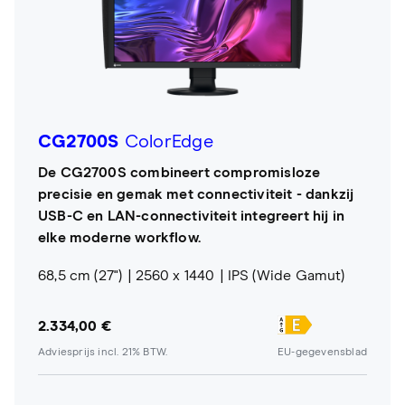
CG2700S
ColorEdge
De CG2700S combineert compromisloze
precisie en gemak met connectiviteit - dankzij
USB-C en LAN-connectiviteit integreert hij in
elke moderne workflow.
68,5 cm (27")
2560 x 1440
IPS (Wide Gamut)
2.334,00 €
Adviesprijs incl. 21% BTW.
EU-gegevensblad