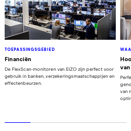
WAA
TOEPASSINGSGEBIED
Hoo
Financiën
van
De FlexScan-monitoren van EIZO zijn perfect voor
gebruik in banken, verzekeringsmaatschappijen en
Perfe
effectenbeurzen.
geno
van 
opti