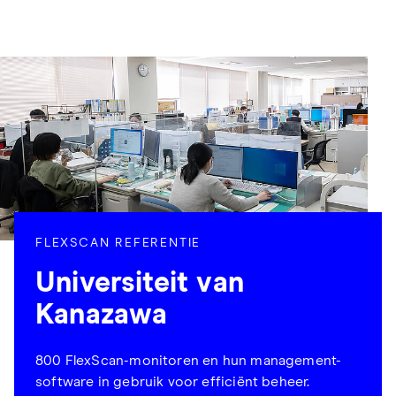
FLEXSCAN REFERENTIE
Universiteit van
Kanazawa
800 FlexScan-monitoren en hun management-
software in gebruik voor efficiënt beheer.