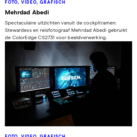
FOTO, VIDEO, GRAFISCH
Mehrdad Abedi
Spectaculaire uitzichten vanuit de cockpitramen:
Stewardess en reisfotograaf Mehrdad Abedi gebruikt
de ColorEdge CS2731 voor beeldverwerking.
FOTO, VIDEO, GRAFISCH