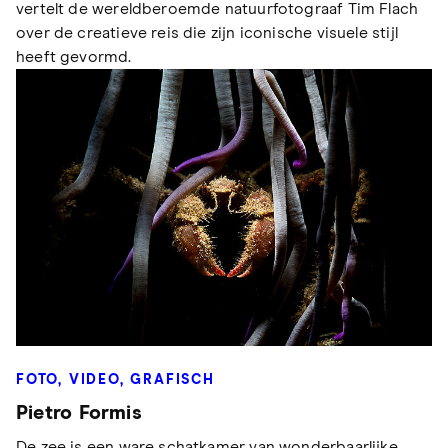
vertelt de wereldberoemde natuurfotograaf Tim Flach
over de creatieve reis die zijn iconische visuele stijl
heeft gevormd.
FOTO, VIDEO, GRAFISCH
Pietro Formis
De zee is een ware schatkamer van wonderbaarlijke